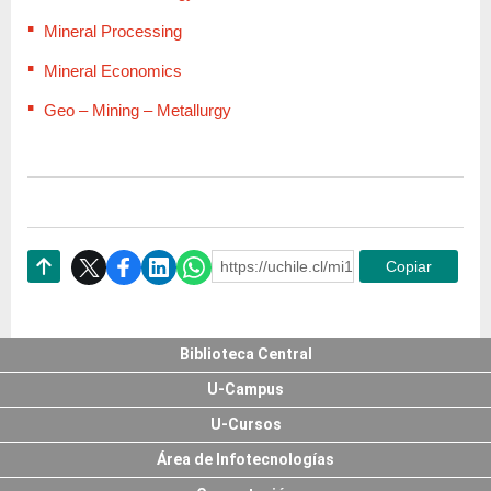
Mineral Processing
Mineral Economics
Geo – Mining – Metallurgy
https://uchile.cl/mi125975
Copiar
Subir
Biblioteca Central
U-Campus
U-Cursos
Área de Infotecnologías