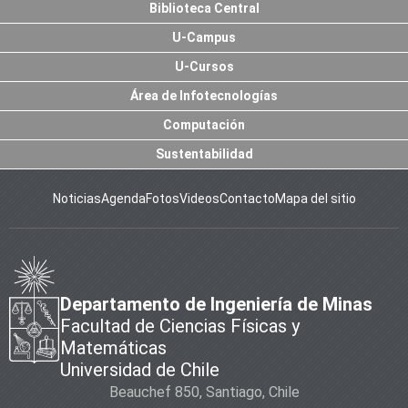
Biblioteca Central
U-Campus
U-Cursos
Área de Infotecnologías
Computación
Sustentabilidad
Noticias
Agenda
Fotos
Videos
Contacto
Mapa del sitio
Departamento de Ingeniería de Minas
Facultad de Ciencias Físicas y
Matemáticas
Universidad de Chile
Beauchef 850, Santiago, Chile