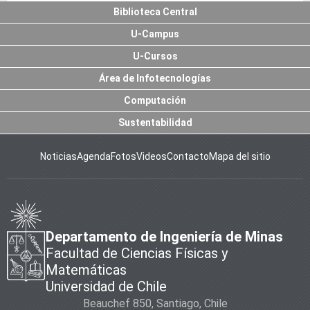
Biblioteca Central
U-Campus
U-Cursos
Área de Infotecnologías
Computación
Sustentabilidad
Noticias
Agenda
Fotos
Videos
Contacto
Mapa del sitio
Departamento de Ingeniería de Minas
Facultad de Ciencias Físicas y
Matemáticas
Universidad de Chile
Beauchef 850, Santiago, Chile