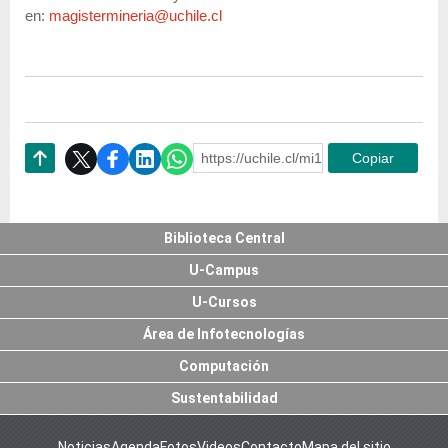
en:
magistermineria@uchile.cl
https://uchile.cl/mi126595
Copiar
Subir
Biblioteca Central
U-Campus
U-Cursos
Área de Infotecnologías
Computación
Sustentabilidad
Noticias
Agenda
Fotos
Videos
Contacto
Mapa del sitio