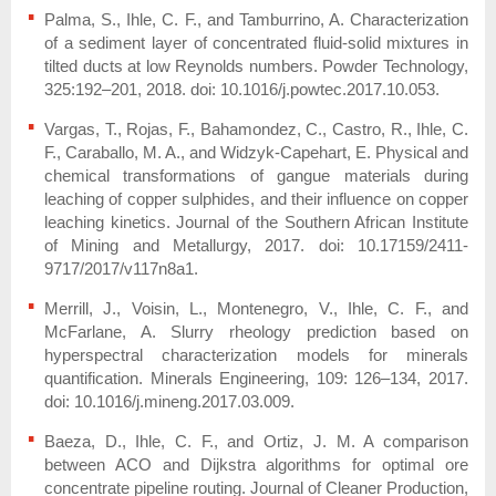
Palma, S., Ihle, C. F., and Tamburrino, A. Characterization
of a sediment layer of concentrated fluid-solid mixtures in
tilted ducts at low Reynolds numbers. Powder Technology,
325:192–201, 2018. doi: 10.1016/j.powtec.2017.10.053.
Vargas, T., Rojas, F., Bahamondez, C., Castro, R., Ihle, C.
F., Caraballo, M. A., and Widzyk-Capehart, E. Physical and
chemical transformations of gangue materials during
leaching of copper sulphides, and their influence on copper
leaching kinetics. Journal of the Southern African Institute
of Mining and Metallurgy, 2017. doi: 10.17159/2411-
9717/2017/v117n8a1.
Merrill, J., Voisin, L., Montenegro, V., Ihle, C. F., and
McFarlane, A. Slurry rheology prediction based on
hyperspectral characterization models for minerals
quantification. Minerals Engineering, 109: 126–134, 2017.
doi: 10.1016/j.mineng.2017.03.009.
Baeza, D., Ihle, C. F., and Ortiz, J. M. A comparison
between ACO and Dijkstra algorithms for optimal ore
concentrate pipeline routing. Journal of Cleaner Production,