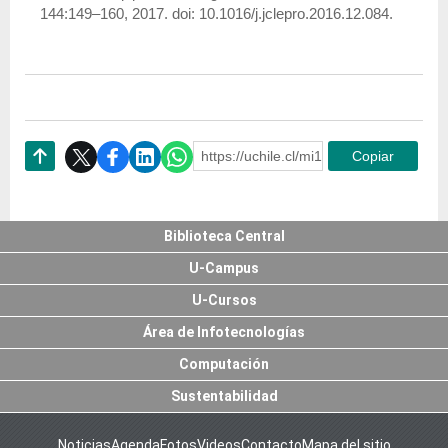
144:149–160, 2017. doi: 10.1016/j.jclepro.2016.12.084.
https://uchile.cl/mi174597
Copiar
Subir
Biblioteca Central
U-Campus
U-Cursos
Área de Infotecnologías
Computación
Sustentabilidad
Noticias
Agenda
Fotos
Videos
Contacto
Mapa del sitio