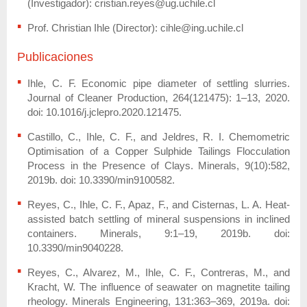
(Investigador): cristian.reyes@ug.uchile.cl
Prof. Christian Ihle (Director): cihle@ing.uchile.cl
Publicaciones
Ihle, C. F. Economic pipe diameter of settling slurries.
Journal of Cleaner Production, 264(121475): 1–13, 2020.
doi: 10.1016/j.jclepro.2020.121475.
Castillo, C., Ihle, C. F., and Jeldres, R. I. Chemometric
Optimisation of a Copper Sulphide Tailings Flocculation
Process in the Presence of Clays. Minerals, 9(10):582,
2019b. doi: 10.3390/min9100582.
Reyes, C., Ihle, C. F., Apaz, F., and Cisternas, L. A. Heat-
assisted batch settling of mineral suspensions in inclined
containers. Minerals, 9:1–19, 2019b. doi:
10.3390/min9040228.
Reyes, C., Alvarez, M., Ihle, C. F., Contreras, M., and
Kracht, W. The influence of seawater on magnetite tailing
rheology. Minerals Engineering, 131:363–369, 2019a. doi: