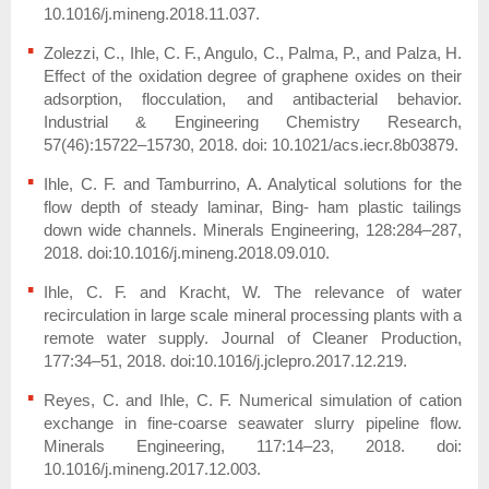
10.1016/j.mineng.2018.11.037.
Zolezzi, C., Ihle, C. F., Angulo, C., Palma, P., and Palza, H.
Effect of the oxidation degree of graphene oxides on their
adsorption, flocculation, and antibacterial behavior.
Industrial & Engineering Chemistry Research,
57(46):15722–15730, 2018. doi: 10.1021/acs.iecr.8b03879.
Ihle, C. F. and Tamburrino, A. Analytical solutions for the
flow depth of steady laminar, Bing- ham plastic tailings
down wide channels. Minerals Engineering, 128:284–287,
2018. doi:10.1016/j.mineng.2018.09.010.
Ihle, C. F. and Kracht, W. The relevance of water
recirculation in large scale mineral processing plants with a
remote water supply. Journal of Cleaner Production,
177:34–51, 2018. doi:10.1016/j.jclepro.2017.12.219.
Reyes, C. and Ihle, C. F. Numerical simulation of cation
exchange in fine-coarse seawater slurry pipeline flow.
Minerals Engineering, 117:14–23, 2018. doi:
10.1016/j.mineng.2017.12.003.