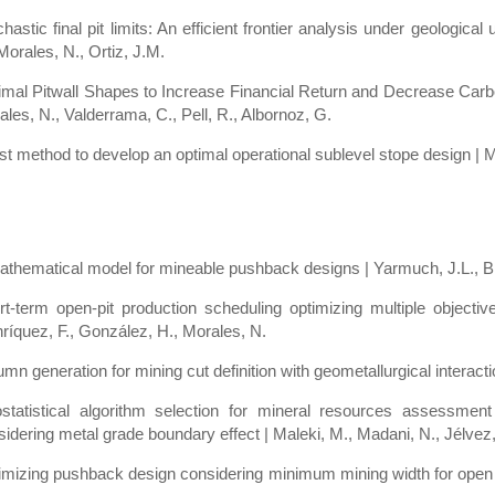
hastic final pit limits: An efficient frontier analysis under geological
Morales, N., Ortiz, J.M.
mal Pitwall Shapes to Increase Financial Return and Decrease Carbon F
les, N., Valderrama, C., Pell, R., Albornoz, G.
st method to develop an optimal operational sublevel stope design | Mo
athematical model for mineable pushback designs | Yarmuch, J.L., Br
rt‑term open‑pit production scheduling optimizing multiple objective
ríquez, F., González, H., Morales, N.
mn generation for mining cut definition with geometallurgical interacti
statistical algorithm selection for mineral resources assessment
idering metal grade boundary effect | Maleki, M., Madani, N., Jélvez,
imizing pushback design considering minimum mining width for open pi