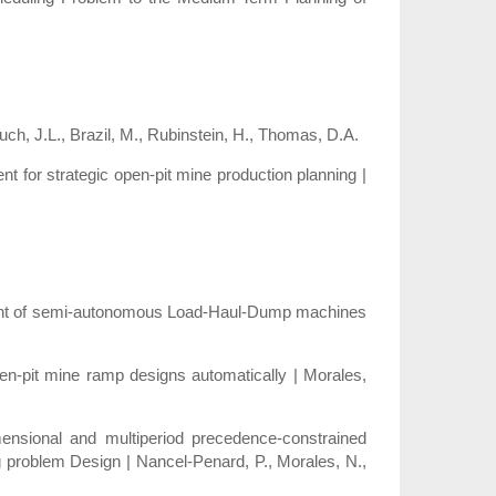
ch, J.L., Brazil, M., Rubinstein, H., Thomas, D.A.
t for strategic open-pit mine production planning |
ement of semi‑autonomous Load‑Haul‑Dump machines
en‑pit mine ramp designs automatically | Morales,
imensional and multiperiod precedence‑constrained
 problem Design | Nancel‑Penard, P., Morales, N.,