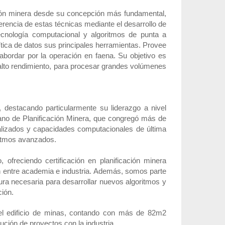
ación minera desde su concepción más fundamental,
erencia de estas técnicas mediante el desarrollo de
ecnología computacional y algoritmos de punta a
ítica de datos sus principales herramientas. Provee
 abordar por la operación en faena. Su objetivo es
e alto rendimiento, para procesar grandes volúmenes
, destacando particularmente su liderazgo a nivel
ano de Planificación Minera, que congregó más de
alizados y capacidades computacionales de última
oritmos avanzados.
, ofreciendo certificación en planificación minera
ón entre academia e industria. Además, somos parte
ura necesaria para desarrollar nuevos algoritmos y
ción.
del edificio de minas, contando con más de 82m2
cución de proyectos con la industria.