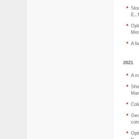
Stoc
E., 
Opti
Mora
A fa
2021
A m
Sho
Man
Colu
Geo
cons
Opt