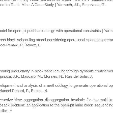
omiro Tomic Mine: A Case Study | Yarmuch, J.L., Sepulveda, G.
del for open-pit pushback design with operational constraints | Yarmu
irect block scheduling model considering operational space requiremen
cel-Penard, P., Jelvez, E.
roving productivity in block/panel caving through dynamic confin
pinoza, J.P., Mascaró, M., Morales, N., Ruiz del Solar, J.
elopment and analysis of a methodology to generate operational op
 Nancel‑Penard, P., Espejo, N.
ecursive time aggregation–disaggregation heuristic for the multid
psack problem: an application to the open‑pit mine block sequencing
illier, F.