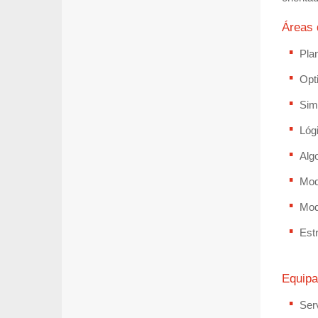
Áreas 
Plan
Opt
Sim
Lóg
Alg
Mod
Mod
Est
Equipa
Ser