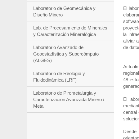
Laboratorio de Geomecánica y
El labo
Diseño Minero
elabora
softwar
Lab. de Procesamiento de Minerales
proyect
y Caracterización Mineralógica
la infr
aliviar
Laboratorio Avanzado de
de datos
Geoestadística y Supercómputo
(ALGES)
Actualm
regiona
Laboratorio de Reología y
48 estu
Fluidodinámica (LRF)
generac
Laboratorio de Pirometalurgia y
El labo
Caracterización Avanzada Minero /
mediant
Meta
central
solucio
Desde e
orientad