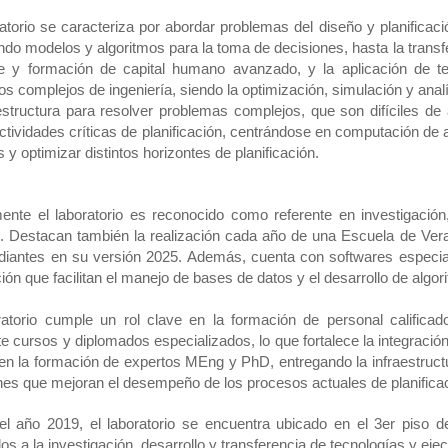
ratorio se caracteriza por abordar problemas del diseño y planific
ndo modelos y algoritmos para la toma de decisiones, hasta la transf
e y formación de capital humano avanzado, y la aplicación de t
os complejos de ingeniería, siendo la optimización, simulación y anal
aestructura para resolver problemas complejos, que son difíciles de
 actividades críticas de planificación, centrándose en computación d
 y optimizar distintos horizontes de planificación.
ente el laboratorio es reconocido como referente en investigación
l. Destacan también la realización cada año de una Escuela de Ver
diantes en su versión 2025. Además, cuenta con softwares especi
ión que facilitan el manejo de bases de datos y el desarrollo de alg
ratorio cumple un rol clave en la formación de personal calificado
e cursos y diplomados especializados, lo que fortalece la integraci
 en la formación de expertos MEng y PhD, entregando la infraestruct
nes que mejoran el desempeño de los procesos actuales de planifica
l año 2019, el laboratorio se encuentra ubicado en el 3er piso 
os a la investigación, desarrollo y transferencia de tecnologías y eje