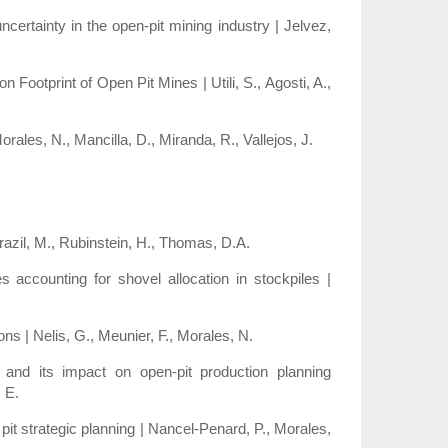
 uncertainty in the open‑pit mining industry | Jelvez,
ootprint of Open Pit Mines | Utili, S., Agosti, A.,
rales, N., Mancilla, D., Miranda, R., Vallejos, J.
azil, M., Rubinstein, H., Thomas, D.A.
s accounting for shovel allocation in stockpiles |
ons | Nelis, G., Meunier, F., Morales, N.
 and its impact on open‑pit production planning
 E.
t strategic planning | Nancel‑Penard, P., Morales,