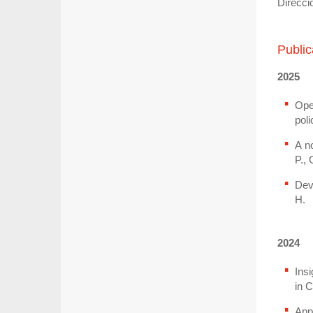
Direcci
Publi
2025
Ope
poli
A n
P., 
Dev
H.
2024
Ins
in 
App