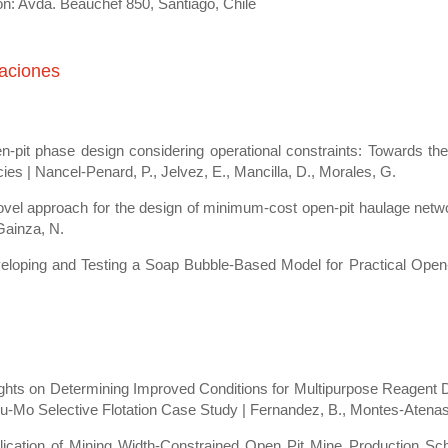
ón: Avda. Beauchef 850, Santiago, Chile
caciones
n-pit phase design considering operational constraints: Towards the
cies | Nancel-Penard, P., Jelvez, E., Mancilla, D., Morales, G.
ovel approach for the design of minimum-cost open-pit haulage netw
Gainza, N.
eloping and Testing a Soap Bubble-Based Model for Practical Open-
ights on Determining Improved Conditions for Multipurpose Reagent D
Cu-Mo Selective Flotation Case Study | Fernandez, B., Montes-Atenas,
lication of Mining Width-Constrained Open Pit Mine Production Sc