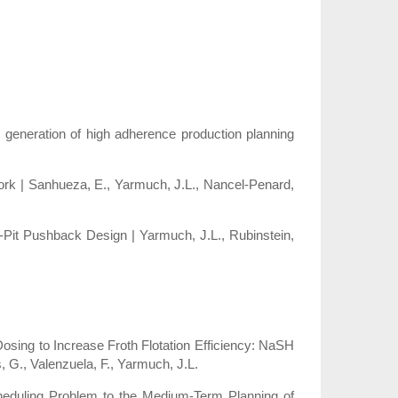
 generation of high adherence production planning
ork | Sanhueza, E., Yarmuch, J.L., Nancel-Penard,
Pit Pushback Design | Yarmuch, J.L., Rubinstein,
osing to Increase Froth Flotation Efficiency: NaSH
 G., Valenzuela, F., Yarmuch, J.L.
heduling Problem to the Medium-Term Planning of