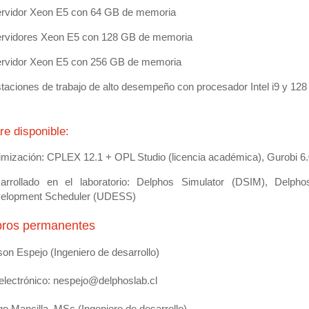
ervidor Xeon E5 con 64 GB de memoria
ervidores Xeon E5 con 128 GB de memoria
ervidor Xeon E5 con 256 GB de memoria
staciones de trabajo de alto desempeño con procesador Intel i9 y 1
re disponible:
imización: CPLEX 12.1 + OPL Studio (licencia académica), Gurobi 6.0
arrollado en el laboratorio: Delphos Simulator (DSIM), Del
elopment Scheduler (UDESS)
ros permanentes
son Espejo (Ingeniero de desarrollo)
electrónico: nespejo@delphoslab.cl
go Mancilla, MSc (Ingeniero de desarrollo)