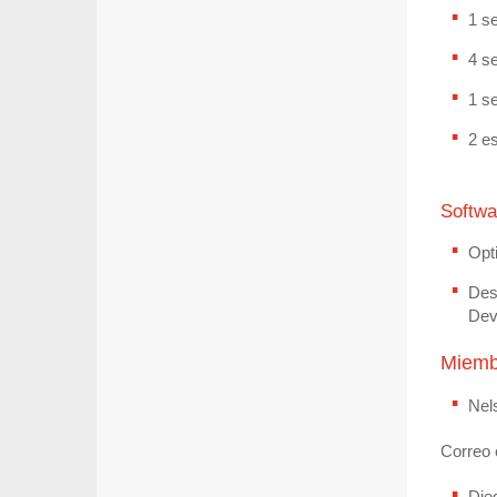
1 s
4 s
1 s
2 e
Softwa
Opt
Des
Dev
Miemb
Nel
Correo 
Die