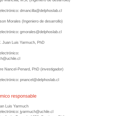
electrónico: dmancilla@delphoslab.cl
son Morales (Ingeniero de desarrollo)
electrónico: gmorales@delphoslab.cl
f. Juan Luis Yarmuch, PhD
electrónico:
h@uchile.cl
rre Nancel-Penard, PhD (investigador)
electrónico: pnancel@delphoslab.cl
mico responsable
uan Luis Yarmuch
electrónico: jyarmuch@uchile.cl