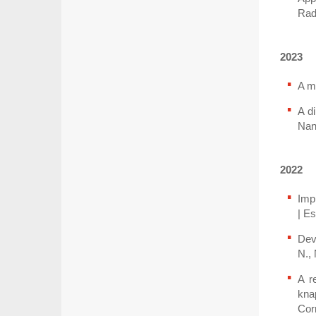
Rad
2023
A mo
A d
Nan
2022
Imp
| Es
Dev
N.,
A r
kna
Corn