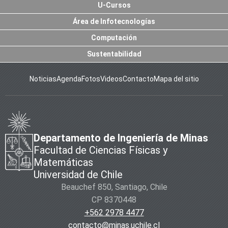
U-Cursos
Área de Infotecnologías
Computación
Sustentabilidad
Noticias
Agenda
Fotos
Videos
Contacto
Mapa del sitio
Departamento de Ingeniería de Minas
Facultad de Ciencias Físicas y
Matemáticas
Universidad de Chile
Beauchef 850, Santiago, Chile
CP 8370448
+562 2978 4477
contacto@minas.uchile.cl