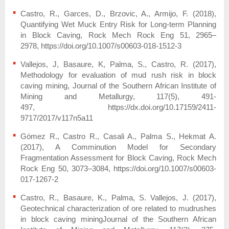
Castro, R., Garces, D., Brzovic, A., Armijo, F. (2018),
Quantifying Wet Muck Entry Risk for Long-term Planning
in Block Caving, Rock Mech Rock Eng 51, 2965–
2978, https://doi.org/10.1007/s00603-018-1512-3
Vallejos, J, Basaure, K, Palma, S., Castro, R. (2017),
Methodology for evaluation of mud rush risk in block
caving mining, Journal of the Southern African Institute of
Mining and Metallurgy, 117(5), 491-
497, https://dx.doi.org/10.17159/2411-
9717/2017/v117n5a11
Gómez R., Castro R., Casali A., Palma S., Hekmat A.
(2017), A Comminution Model for Secondary
Fragmentation Assessment for Block Caving, Rock Mech
Rock Eng 50, 3073–3084, https://doi.org/10.1007/s00603-
017-1267-2
Castro, R., Basaure, K., Palma, S. Vallejos, J. (2017),
Geotechnical characterization of ore related to mudrushes
in block caving miningJournal of the Southern African