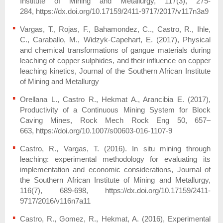
Institute of Mining and Metallurgy, 117(3), 275-
284, https://dx.doi.org/10.17159/2411-9717/2017/v117n3a9
Vargas, T., Rojas, F., Bahamondez, C.., Castro, R., Ihle,
C., Caraballo, M., Widzyk-Capehart, E. (2017), Physical
and chemical transformations of gangue materials during
leaching of copper sulphides, and their influence on copper
leaching kinetics, Journal of the Southern African Institute
of Mining and Metallurgy
Orellana L., Castro R., Hekmat A., Arancibia E. (2017),
Productivity of a Continuous Mining System for Block
Caving Mines, Rock Mech Rock Eng 50, 657–
663, https://doi.org/10.1007/s00603-016-1107-9
Castro, R., Vargas, T. (2016). In situ mining through
leaching: experimental methodology for evaluating its
implementation and economic considerations, Journal of
the Southern African Institute of Mining and Metallurgy,
116(7), 689-698, https://dx.doi.org/10.17159/2411-
9717/2016/v116n7a11
Castro, R., Gomez, R., Hekmat, A. (2016), Experimental