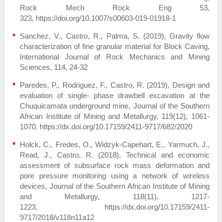
Rock Mech Rock Eng 53,
323, https://doi.org/10.1007/s00603-019-01918-1
Sanchez, V., Castro, R., Palma, S. (2019), Gravity flow
characterization of fine granular material for Block Caving,
International Journal of Rock Mechanics and Mining
Sciences, 114, 24-32
Paredes, P., Rodriguez, F., Castro, R. (2019), Design and
evaluation of single- phase drawbell excavation at the
Chuquicamata underground mine, Journal of the Southern
African Institute of Mining and Metallurgy, 119(12), 1061-
1070. https://dx.doi.org/10.17159/2411-9717/682/2020
Holck, C., Fredes, O., Widzyk-Capehart, E., Yarmuch, J.,
Read, J., Castro, R. (2018), Technical and economic
assessment of subsurface rock mass deformation and
pore pressure monitoring using a network of wireless
devices, Journal of the Southern African Institute of Mining
and Metallurgy, 118(11), 1217-
1223, https://dx.doi.org/10.17159/2411-
9717/2018/v118n11a12