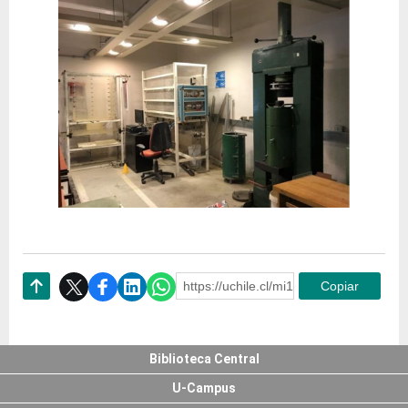
https://uchile.cl/mi174529
Copiar
Subir
Biblioteca Central
U-Campus