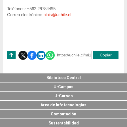
Teléfonos: +562 29784495
Correo electrónico:
plois@uchile.cl
https://uchile.cl/mi174592
Copiar
Subir
Biblioteca Central
U-Campus
U-Cursos
Área de Infotecnologías
Computación
Sustentabilidad