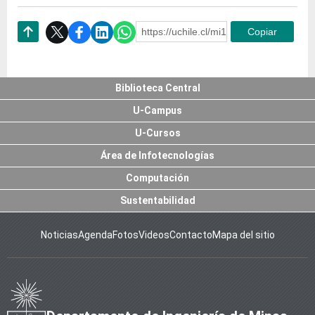
https://uchile.cl/mi188795
Copiar
Subir
Biblioteca Central
U-Campus
U-Cursos
Área de Infotecnologías
Computación
Sustentabilidad
Noticias
Agenda
Fotos
Videos
Contacto
Mapa del sitio