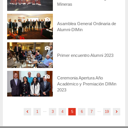
Mineras
Asamblea General Ordinaria de
Alumni-DIMin
Primer encuentro Alumni 2023
Ceremonia Apertura Año
Académico y Premiación DIMin
2023
...
...
1
3
4
5
6
7
19