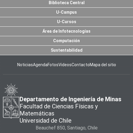
Biblioteca Central
U-Campus
U-Cursos
Área de Infotecnologías
Computación
Sustentabilidad
Noticias
Agenda
Fotos
Videos
Contacto
Mapa del sitio
Departamento de Ingeniería de Minas
Facultad de Ciencias Físicas y
Matemáticas
Universidad de Chile
Beauchef 850, Santiago, Chile