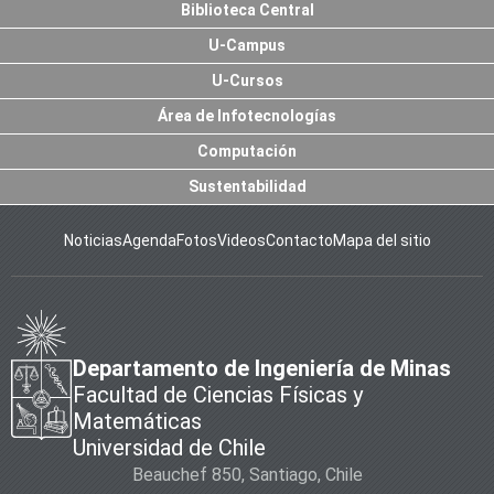
Biblioteca Central
U-Campus
U-Cursos
Área de Infotecnologías
Computación
Sustentabilidad
Noticias
Agenda
Fotos
Videos
Contacto
Mapa del sitio
Departamento de Ingeniería de Minas
Facultad de Ciencias Físicas y
Matemáticas
Universidad de Chile
Beauchef 850, Santiago, Chile