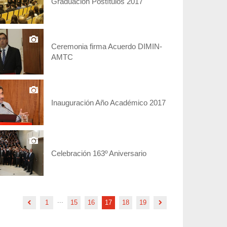
Graduación Postítulos 2017
Ceremonia firma Acuerdo DIMIN-
AMTC
Inauguración Año Académico 2017
Celebración 163º Aniversario
...
1
15
16
17
18
19