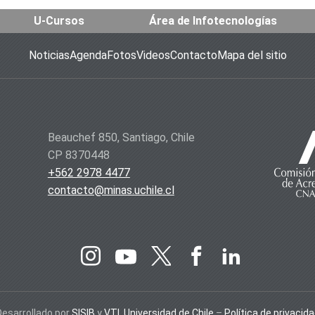
U-Cursos
Área de Infotecnologías
Noticias
Agenda
Fotos
Videos
Contacto
Mapa del sitio
Beauchef 850, Santiago, Chile
CP 8370448
+562 2978 4477
contacto@minas.uchile.cl
Desarrollado por
SISIB
y
VTI
,
Universidad de Chile
–
Política de privacid