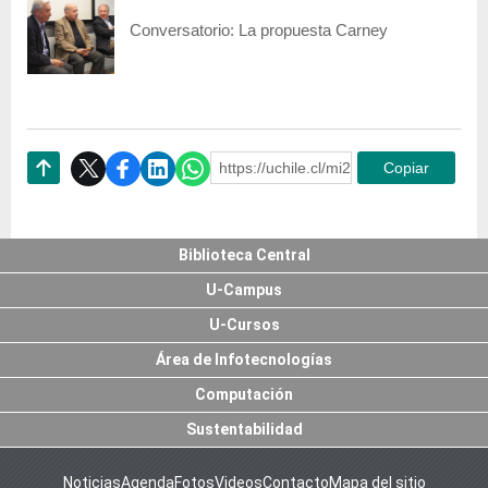
Conversatorio: La propuesta Carney
https://uchile.cl/mi241142
Copiar
Subir
Biblioteca Central
U-Campus
U-Cursos
Área de Infotecnologías
Computación
Sustentabilidad
Noticias
Agenda
Fotos
Videos
Contacto
Mapa del sitio