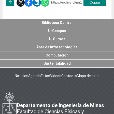
https://uchile.cl/mi147539
Copiar
Subir
Biblioteca Central
U-Campus
U-Cursos
Área de Infotecnologías
Computación
Sustentabilidad
Noticias
Agenda
Fotos
Videos
Contacto
Mapa del sitio
Departamento de Ingeniería de Minas
Facultad de Ciencias Físicas y