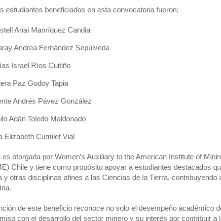
os estudiantes beneficiados en esta convocatoria fueron:
istell Anaí Manríquez Candia
laray Andrea Fernández Sepúlveda
as Israel Ríos Cuitiño
iera Paz Godoy Tapia
ente Andrés Pávez González
ilo Adán Toledo Maldonado
a Elizabeth Cumilef Vial
 es otorgada por Women’s Auxiliary to the American Institute of Mini
) Chile y tiene como propósito apoyar a estudiantes destacados que
a y otras disciplinas afines a las Ciencias de la Tierra, contribuyend
tria.
nción de este beneficio reconoce no solo el desempeño académico de 
iso con el desarrollo del sector minero y su interés por contribuir a 