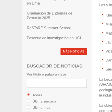
en Lima
Las y l
Graduación de Diplomas de
Khr
Postítulo 2025
Mil
ReSToRE Summer School
Matí
Pasantía de investigación en UCL
Jav
Vic
MÁS NOTICIAS
Dan
BUSCADOR DE NOTICIAS
Sar
Por título o palabra clave
La beca
(WAAIME
geologí
Todas
la indus
Última semana
La obte
Último mes
comprom