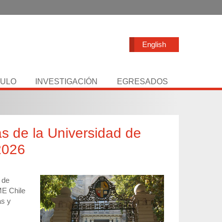
English
TULO
INVESTIGACIÓN
EGRESADOS
as de la Universidad de
2026
 de
ME Chile
as y