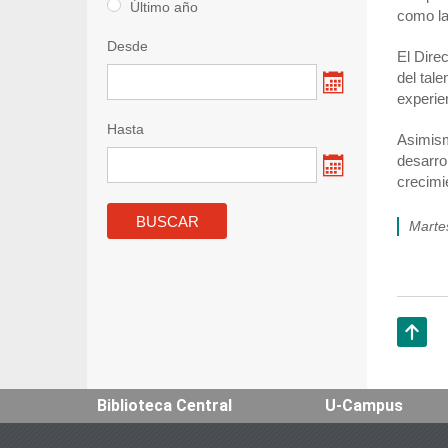
Último año
como la
Desde
El Dire
del tal
experie
Hasta
Asimism
desarro
crecimi
mart
Subir
Biblioteca Central
U-Campus