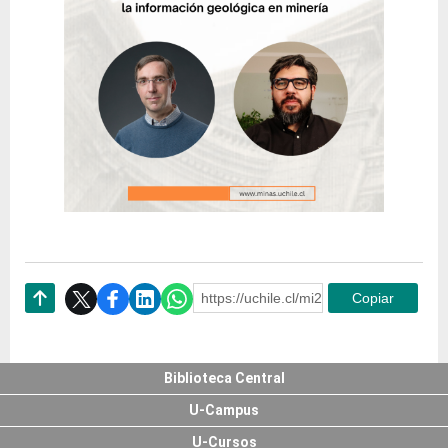
https://uchile.cl/mi240485
Copiar
Subir
Biblioteca Central
U-Campus
U-Cursos