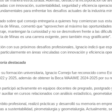
os de manera estructurada. Además, destacó la incorporación de ár
nadas con innovación, sustentabilidad, seguridad y eficiencia operacio
undamentales para enfrentar los desafíos actuales de la industria min
ado sobre qué consejo entregaría a quienes hoy comienzan sus estu
ría de Minas, comentó que “aprovechen al máximo las oportunidades
zaje, mantengan la curiosidad y no se desmotiven frente a las dificult
ría de Minas es una carrera exigente, pero también muy gratificante”.
ción con sus próximos desafíos profesionales, Ignacio indicó que espe
 particularmente en áreas vinculadas con innovación y eficiencia oper
toria destacada
 su formación universitaria, Ignacio Cornejo fue reconocido como Es
022 y 2025, además de obtener la Beca WAAIME 2024-2025 por su r
 participó activamente en equipos docentes de pregrado, postgra
r auxiliar en cursos relacionados con análisis estadístico, geometalur
mbito profesional, realizó prácticas y desarrolló su memoria en empr
as a sustentabilidad, pirometalurgia y geometalurgia. Actualmente, 