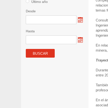
complej
Último año
relacio
temas f
Desde
Consult
Ingenie
aprendi
Hasta
Ingenie
En rela
minera,
Trayec
Durante
entre 2
También
profeso
En el á
asociad