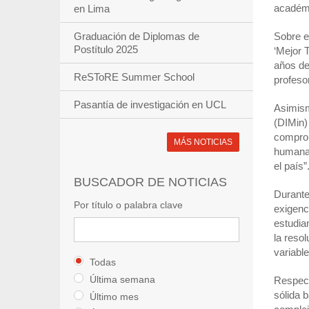
académi
en Lima
Graduación de Diplomas de
Sobre e
Postítulo 2025
‘Mejor 
años de
ReSToRE Summer School
profeso
Pasantía de investigación en UCL
Asimism
(DIMin)
comprom
MÁS NOTICIAS
humanas
el país”
BUSCADOR DE NOTICIAS
Durante 
Por título o palabra clave
exigenc
estudia
la reso
variabl
Todas
Última semana
Respect
sólida 
Último mes