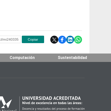
e.cl/mi240335
Copiar
Computación
Sustentabilidad