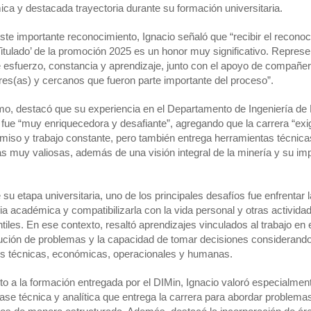
ca y destacada trayectoria durante su formación universitaria.
ste importante reconocimiento, Ignacio señaló que “recibir el recono
Titulado’ de la promoción 2025 es un honor muy significativo. Represe
 esfuerzo, constancia y aprendizaje, junto con el apoyo de compañer
res(as) y cercanos que fueron parte importante del proceso”.
o, destacó que su experiencia en el Departamento de Ingeniería de
 fue “muy enriquecedora y desafiante”, agregando que la carrera “exi
iso y trabajo constante, pero también entrega herramientas técnica
 muy valiosas, además de una visión integral de la minería y su im
.
su etapa universitaria, uno de los principales desafíos fue enfrentar l
ia académica y compatibilizarla con la vida personal y otras activida
ntiles. En ese contexto, resaltó aprendizajes vinculados al trabajo en 
lución de problemas y la capacidad de tomar decisiones considerand
es técnicas, económicas, operacionales y humanas.
o a la formación entregada por el DIMin, Ignacio valoró especialment
base técnica y analítica que entrega la carrera para abordar problema