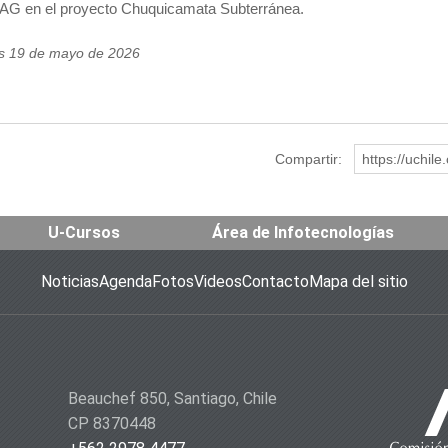
G en el proyecto Chuquicamata Subterránea.
es 19 de mayo de 2026
Compartir:
https://uchil
U-Cursos
Área de Infotecnologías
Noticias
Agenda
Fotos
Videos
Contacto
Mapa del sitio
Beauchef 850, Santiago, Chile
CP 8370448