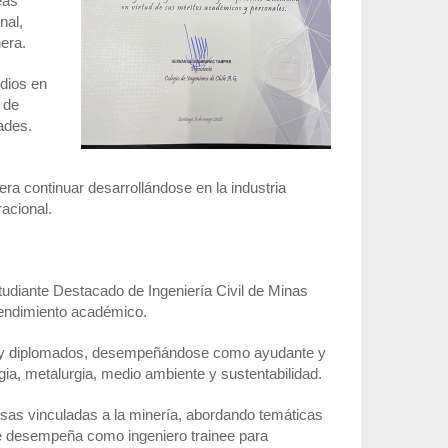
eas
nal,
era.
dios en
 de
ades.
ra continuar desarrollándose en la industria
acional.
tudiante Destacado de Ingeniería Civil de Minas
endimiento académico.
do y diplomados, desempeñándose como ayudante y
gia, metalurgia, medio ambiente y sustentabilidad.
esas vinculadas a la minería, abordando temáticas
se desempeña como ingeniero trainee para