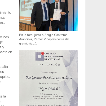
cimiento
nta
os,
En la foto, junto a Sergio Contreras
 Minas
Arancibia, Primer Vicepresidente del
ge
gremio (izq.).
s y
pacto en
a alta
des
equipo,
o
e la
s