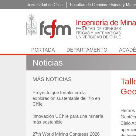
Universidad de Chile
Facultad de Ciencias Físicas y Mate
PORTADA
DEPARTAMENTO
ACADÉ
Noticias
MÁS NOTICIAS
Tal
Geo
Proyecto que fortalecerá la
exploración sustentable del litio en
Chile
Hemos f
Innovación UChile para una minería
Geotécn
más sostenible
Cielo A
operaci
27th World Mining Congress 2026
de Inge