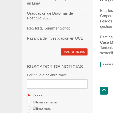
en Lima
El talle
Graduación de Diplomas de
Corpora
Postítulo 2025
riesgos 
gestión
ReSToRE Summer School
Este es
Pasantía de investigación en UCL
Casa Ma
Tenient
MÁS NOTICIAS
sostenib
lune
BUSCADOR DE NOTICIAS
Por título o palabra clave
Todas
Subir
Última semana
Último mes