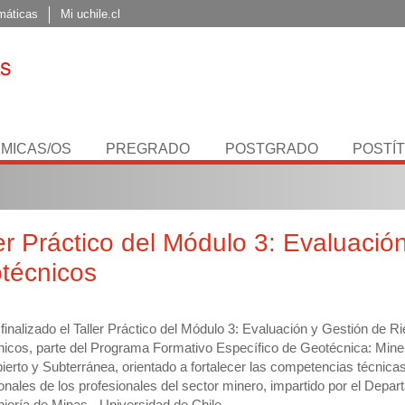
máticas
Mi uchile.cl
MICAS/OS
PREGRADO
POSTGRADO
POSTÍ
ler Práctico del Módulo 3: Evaluaci
técnicos
inalizado el Taller Práctico del Módulo 3: Evaluación y Gestión de R
icos, parte del Programa Formativo Específico de Geotécnica: Mine
bierto y Subterránea, orientado a fortalecer las competencias técnica
onales de los profesionales del sector minero, impartido por el Depa
niería de Minas - Universidad de Chile.