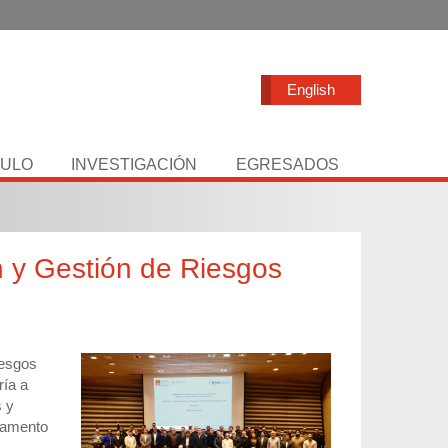
English
TULO
INVESTIGACIÓN
EGRESADOS
ón y Gestión de Riesgos
iesgos
ría a
s y
rtamento