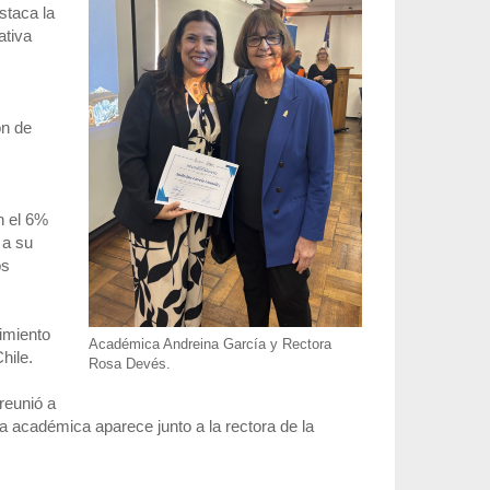
staca la
ativa
ón de
n el 6%
 a su
os
cimiento
Académica Andreina García y Rectora
hile.
Rosa Devés.
reunió a
 la académica aparece junto a la rectora de la