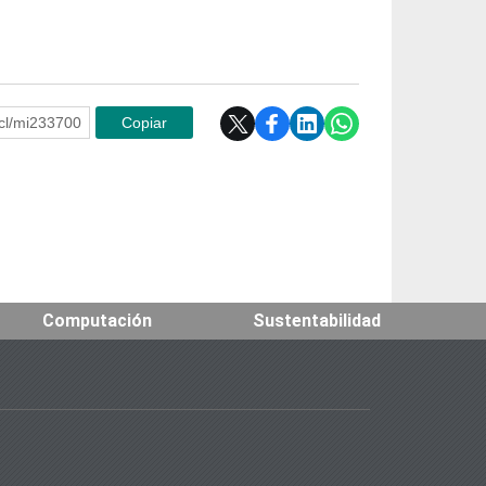
e.cl/mi233700
Copiar
Computación
Sustentabilidad