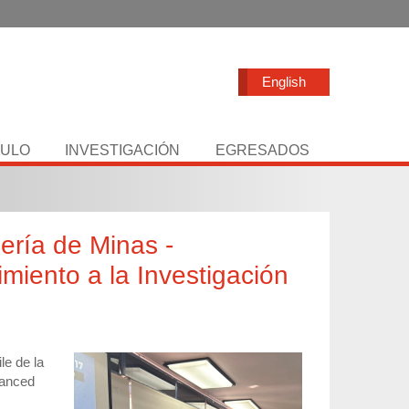
English
TULO
INVESTIGACIÓN
EGRESADOS
ería de Minas -
miento a la Investigación
le de la
vanced