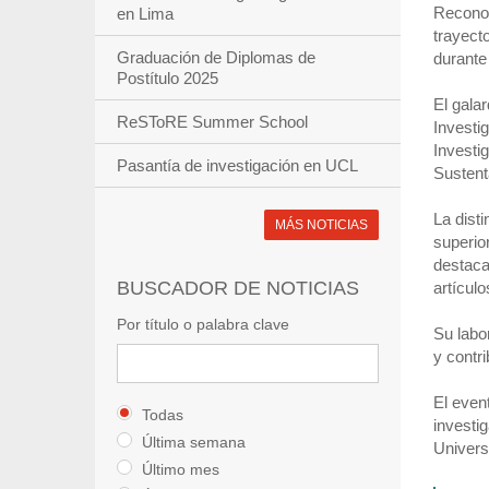
Reconoc
en Lima
trayect
Graduación de Diplomas de
durante
Postítulo 2025
El gala
ReSToRE Summer School
Investi
Investi
Pasantía de investigación en UCL
Sustent
La dist
MÁS NOTICIAS
superio
destaca
BUSCADOR DE NOTICIAS
artículo
Por título o palabra clave
Su labo
y contr
El even
Todas
investig
Última semana
Univers
Último mes