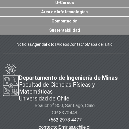
U-Cursos
Área de Infotecnologías
Computación
Sustentabilidad
Noticias
Agenda
Fotos
Videos
Contacto
Mapa del sitio
Departamento de Ingeniería de Minas
Facultad de Ciencias Físicas y
Matemáticas
Universidad de Chile
Beauchef 850, Santiago, Chile
CP 8370448
+562 2978 4477
contacto@minas.uchile.cl