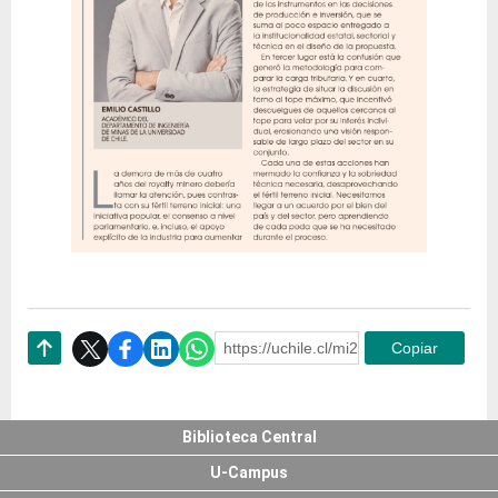
https://uchile.cl/mi204398
Copiar
Subir
Biblioteca Central
U-Campus