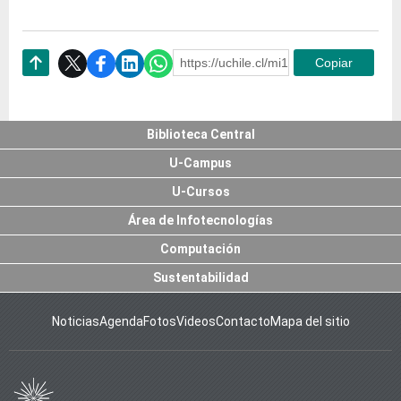
https://uchile.cl/mi178785
Copiar
Subir
Biblioteca Central
U-Campus
U-Cursos
Área de Infotecnologías
Computación
Sustentabilidad
Noticias
Agenda
Fotos
Videos
Contacto
Mapa del sitio