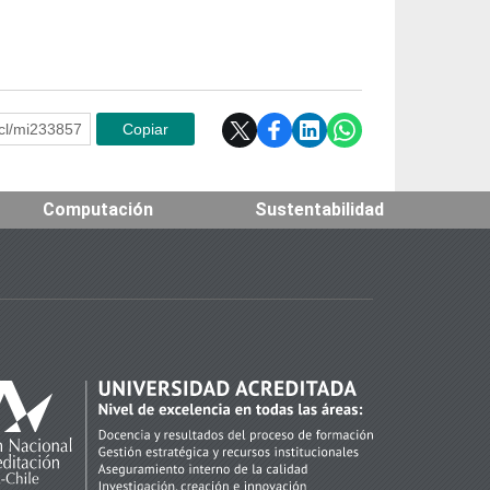
e.cl/mi233857
Copiar
Computación
Sustentabilidad