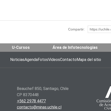
Compartir:
https://uchil
U-Cursos
Área de Infotecnologías
Noticias
Agenda
Fotos
Videos
Contacto
Mapa del sitio
Beauchef 850, Santiago, Chile
CP 8370448
+562 2978 4477
contacto@minas.uchile.cl