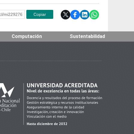
e.cl/mi229276
Copiar
Computación
Sustentabilidad