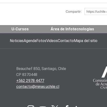
Compartir:
https://uchil
U-Cursos
Área de Infotecnologías
Noticias
Agenda
Fotos
Videos
Contacto
Mapa del sitio
Beauchef 850, Santiago, Chile
CP 8370448
+562 2978 4477
contacto@minas.uchile.cl