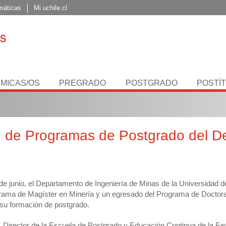
máticas
Mi uchile.cl
MICAS/OS
PREGRADO
POSTGRADO
POSTÍ
 de Programas de Postgrado del De
de junio, el Departamento de Ingeniería de Minas de la Universidad d
ograma de Magíster en Minería y un egresado del Programa de Doctor
 su formación de postgrado.
, Director de la Escuela de Postgrado y Educación Continua de la Fa