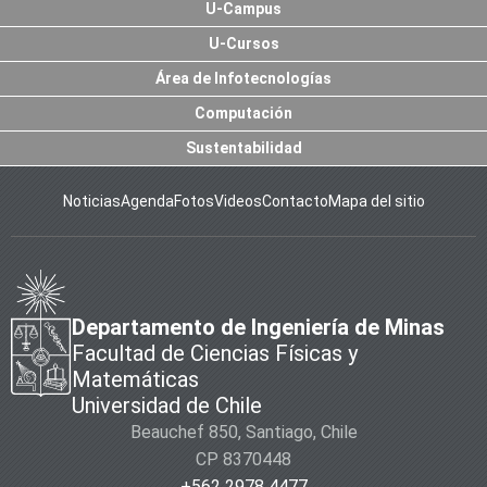
U-Campus
U-Cursos
Área de Infotecnologías
Computación
Sustentabilidad
Noticias
Agenda
Fotos
Videos
Contacto
Mapa del sitio
Departamento de Ingeniería de Minas
Facultad de Ciencias Físicas y
Matemáticas
Universidad de Chile
Beauchef 850, Santiago, Chile
CP 8370448
+562 2978 4477