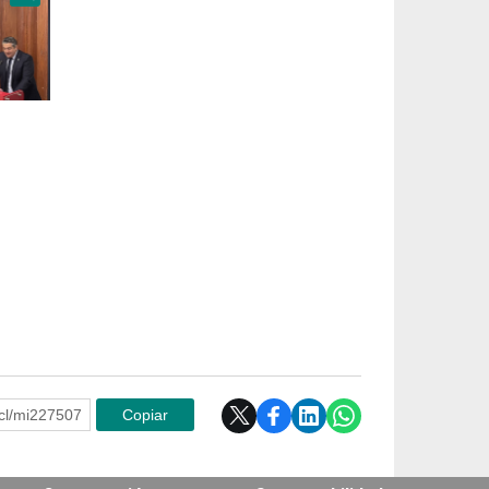
e.cl/mi227507
Copiar