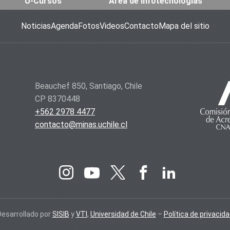
U-Cursos
Área de Infotecnologías
Noticias
Agenda
Fotos
Videos
Contacto
Mapa del sitio
Beauchef 850, Santiago, Chile
CP 8370448
+562 2978 4477
contacto@minas.uchile.cl
Desarrollado por
SISIB
y
VTI
,
Universidad de Chile
–
Política de privacid