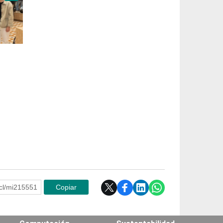
e.cl/mi215551
Copiar