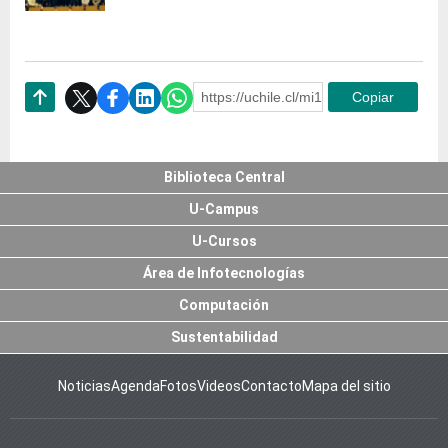
https://uchile.cl/mi126307
Copiar
Subir
Biblioteca Central
U-Campus
U-Cursos
Área de Infotecnologías
Computación
Sustentabilidad
Noticias
Agenda
Fotos
Videos
Contacto
Mapa del sitio