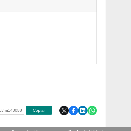
e.cl/mi143058
Copiar