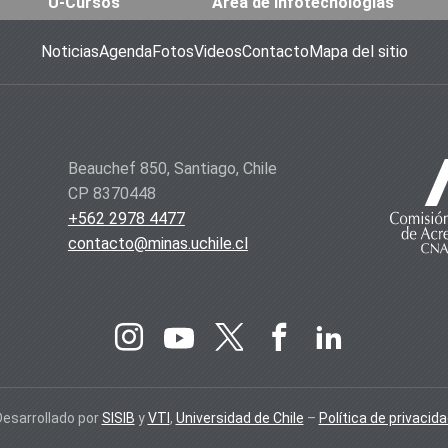
U-Cursos
Área de Infotecnologías
Noticias
Agenda
Fotos
Videos
Contacto
Mapa del sitio
Beauchef 850, Santiago, Chile
CP 8370448
+562 2978 4477
contacto@minas.uchile.cl
Desarrollado por
SISIB
y
VTI
,
Universidad de Chile
–
Política de privacid