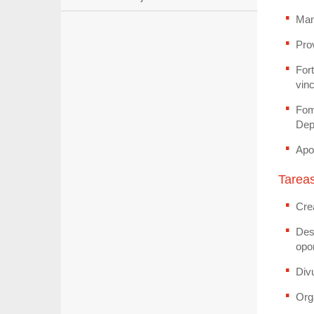
Man
Pro
For
vin
Fom
Dep
Apoy
Tarea
Cre
Des
opo
Div
Org