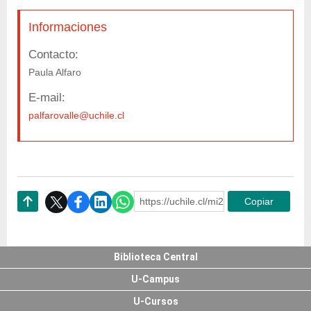
Informaciones
Contacto:
Paula Alfaro
E-mail:
palfarovalle@uchile.cl
https://uchile.cl/mi240548
Copiar
Subir
Biblioteca Central
U-Campus
U-Cursos