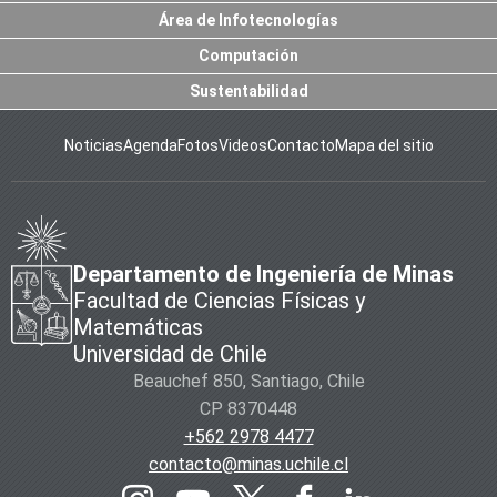
Área de Infotecnologías
Computación
Sustentabilidad
Noticias
Agenda
Fotos
Videos
Contacto
Mapa del sitio
Departamento de Ingeniería de Minas
Facultad de Ciencias Físicas y
Matemáticas
Universidad de Chile
Beauchef 850, Santiago, Chile
CP 8370448
+562 2978 4477
contacto@minas.uchile.cl