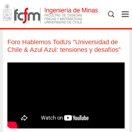
Foro Hablemos TodUs "Universidad de
Chile & Azul Azul: tensiones y desafíos"