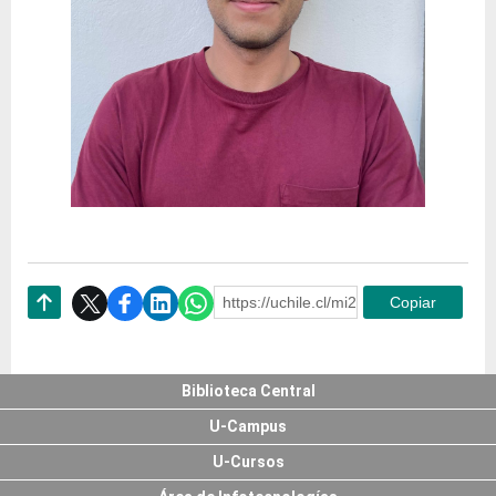
https://uchile.cl/mi241205
Copiar
Subir
Biblioteca Central
U-Campus
U-Cursos