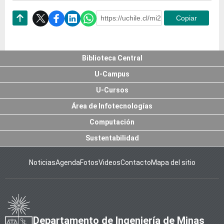
https://uchile.cl/mi240842
Copiar
Subir
Biblioteca Central
U-Campus
U-Cursos
Área de Infotecnologías
Computación
Sustentabilidad
Noticias
Agenda
Fotos
Videos
Contacto
Mapa del sitio
Departamento de Ingeniería de Minas