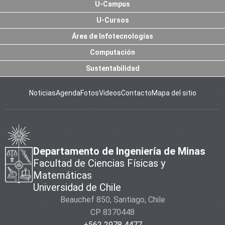
U-Campus
U-Cursos
Área de Infotecnologías
Computación
Sustentabilidad
Noticias
Agenda
Fotos
Videos
Contacto
Mapa del sitio
Departamento de Ingeniería de Minas
Facultad de Ciencias Físicas y
Matemáticas
Universidad de Chile
Beauchef 850, Santiago, Chile
CP 8370448
+562 2978 4477