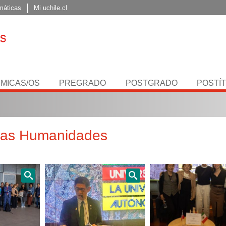
máticas
Mi uchile.cl
MICAS/OS
PREGRADO
POSTGRADO
POSTÍ
 las Humanidades