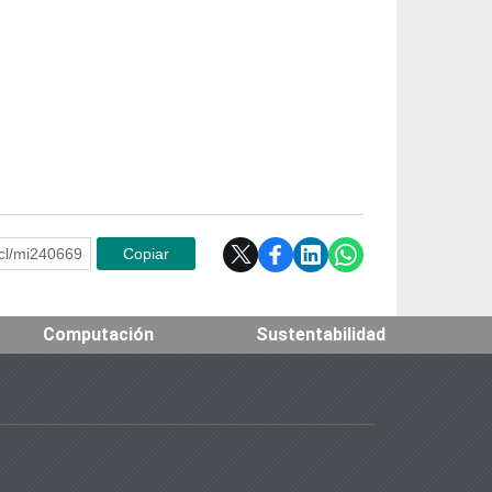
e.cl/mi240669
Copiar
Computación
Sustentabilidad