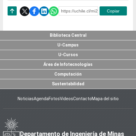
https://uchile.cl/mi238723
Copiar
Subir
Biblioteca Central
U-Campus
U-Cursos
Área de Infotecnologías
Computación
Sustentabilidad
Noticias
Agenda
Fotos
Videos
Contacto
Mapa del sitio
Departamento de Ingeniería de Minas