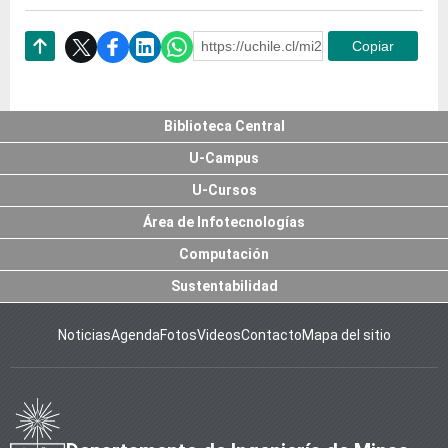
https://uchile.cl/mi237726
Copiar
Subir
Biblioteca Central
U-Campus
U-Cursos
Área de Infotecnologías
Computación
Sustentabilidad
Noticias
Agenda
Fotos
Videos
Contacto
Mapa del sitio