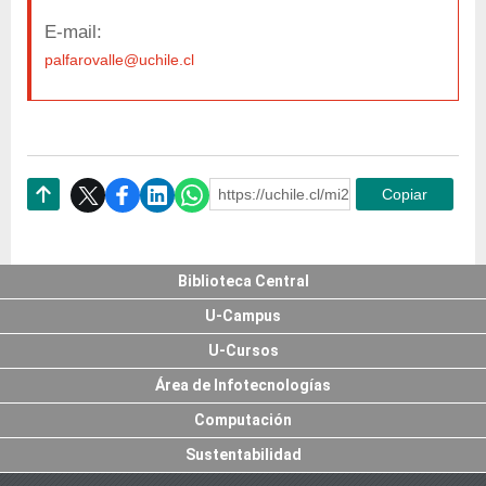
E-mail:
palfarovalle@uchile.cl
https://uchile.cl/mi240124
Copiar
Subir
Biblioteca Central
U-Campus
U-Cursos
Área de Infotecnologías
Computación
Sustentabilidad